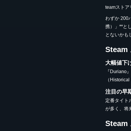
teamストア
わずか 20
携）」**
とないかも
Stea
大幅値下げ
『Duri
（Histo
注目の早
定番タイト
が多く、将
Ste