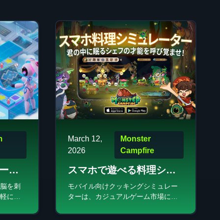
m
March 12,
Monster
2026
Campfire
ード
スマホで遊べる料理シミ
ュレーター
脳を刺
モバイル向けクッキングシミュレー
軽に楽
ターは、カジュアルゲーム市場にお
、驚く
いて急速に成長しているセグメント
くれま
です。成功しているタイトルは、中