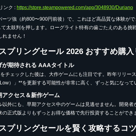
リンク :
https://store.steampowered.com/app/3048930/Duriano
0バーツ強（約800〜900円前後）で、これほど高品質な体験
として太鼓判を押します。ローグライト特有の歯ごたえのある挑
しれません！
m スプリングセール 2026 おすすめ購
が期待される AAAタイトル
ano』をチェックした後は、大作ゲームにも注目です。昨年リリー
rical Low）」**を更新する可能性が非常に高く、ずっと気
期アクセス＆新作ゲーム
ル以外にも、早期アクセス中のゲームは見逃せません。開発者
来の正式版よりもずっとお得な価格で先行投資することができ
am スプリングセールを賢く攻略するコ