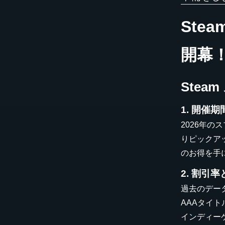
Ste
開幕
Stea
1. 開催
2026年
りピックアッ
のお得を手
2. 割引
過去のデータ
AAAタイトル
インディーゲ