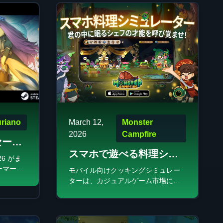
riano
March 12,
Monster
2026
Campfire
セール
スマホで遊べる料理シミ
グセー
26 がま
ュレーター
ーマーに
モバイル向けクッキングシミュレー
ッピン
ターは、カジュアルゲーム市場にお
時が来
いて急速に成長しているセグメント
話題の
です。成功しているタイトルは、中
が待ち
毒性のある必須機能、ターゲット層
で、大幅
への訴求、そして効果的な収益化戦