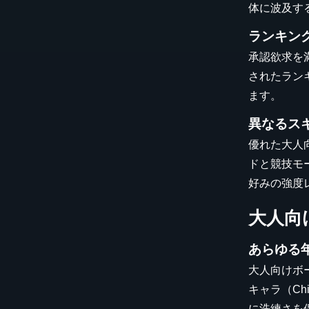
体に波及す
ランキン
承認欲求を
されたラン
ます。
異なるス
優れた大人
ドと競技モ
好みの強度
大人向
あらゆる
大人向けボ
キャラ（C
に洗練さを