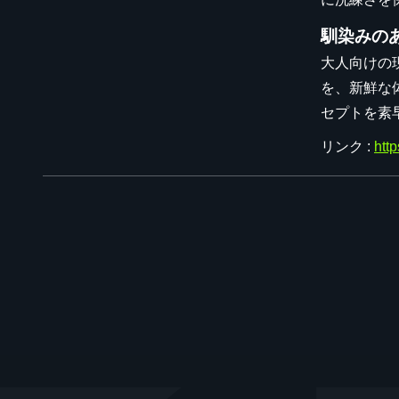
馴染みの
大人向けの
を、新鮮な
セプトを素
リンク :
htt