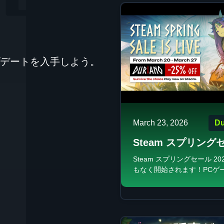
デートを入手しよう。
March 23, 2026
Du
Steam スプリング
2026：衝撃のビッ
Steam スプリングセール 20
もなく開始されます！PCゲ
ルがついに開幕！
とって、一年で最大級のショ
グイベントへの準備を整える
ました。今回のセールでは、
インディータイトルから誰も
望んでいたAAAタイトルま