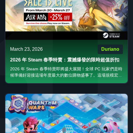
March 23, 2026
Duriano
2026 年 Steam 春季特賣：震撼爆發的限時超值折扣
2026 年 Steam 春季特賣即將盛大展開！全球 PC 玩家們是時
候準備好迎接這場年度最大的數位購物盛事了。這場規模宏大
的特賣活動將帶來極具誠意的重磅折扣，範圍涵蓋目前最熱門
的獨立遊戲，到大家引頸期盼已久的 3A 大作。在本篇文章
中，我們將帶您深入了解官方活動時程、剖析值得關注的折扣
趨勢，最重要的，是揭曉那些絕對物超所值的「最優交易」。
準備好在不傷荷包的前提下，瘋狂擴充您的 Steam 遊戲庫
吧！